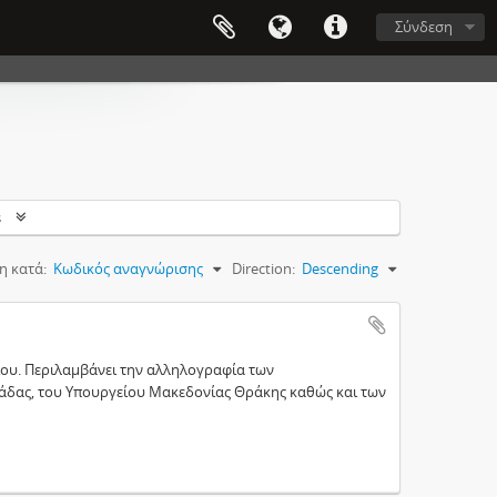
Σύνδεση
s
η κατά:
Κωδικός αναγνώρισης
Direction:
Descending
ίου. Περιλαμβάνει την αλληλογραφία των
άδας, του Υπουργείου Μακεδονίας Θράκης καθώς και των