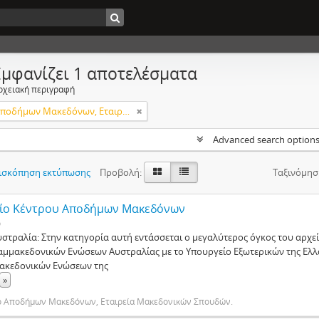
Εμφανίζει 1 αποτελέσματα
ρχειακή περιγραφή
Κέντρο Αποδήμων Μακεδόνων, Εταιρεία Μακεδονικών Σπουδών.
Advanced search option
ισκόπηση εκτύπωσης
Προβολή:
Ταξινόμησ
ίο Κέντρου Αποδήμων Μακεδόνων
ο
υστραλία: Στην κατηγορία αυτή εντάσσεται ο μεγαλύτερος όγκος του αρχε
αμμακεδονικών Ενώσεων Αυστραλίας με το Υπουργείο Εξωτερικών της Ελλ
ακεδονικών Ενώσεων της
»
ο Αποδήμων Μακεδόνων, Εταιρεία Μακεδονικών Σπουδών.