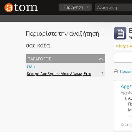
Περιήγηση
Περιορίστε την αναζήτησή
Α
σας κατά
παραγωγός
ΌΛα
Προεπ
Κέντρο Αποδήμων Μακεδόνων, Εταιρεία Μακεδονικών Σπουδών.
1
Αρχε
Αρχεί
Α
Π
Μ
...
Κέντρ