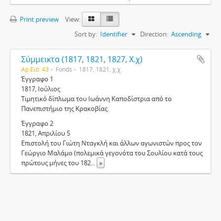
Print preview
View:
Sort by:
Identifier
Direction:
Ascending
Σύμμεικτα (1817, 1821, 1827, Χ.χ)
Αρ.Εισ. 43
Fonds
1817, 1821, χ.χ.
Έγγραφο 1
1817, Ιούλιος
Τιμητικό δίπλωμα του Ιωάννη Καποδίστρια από το
Πανεπιστήμιο της Κρακοβίας.
Έγγραφο 2
1821, Απριλίου 5
Επιστολή του Γιώτη Νταγκλή και άλλων αγωνιστών προς τον
Γεώργιο Μαλάμο (πολεμικά γεγονότα του Σουλίου κατά τους
πρώτους μήνες του 182
...
»