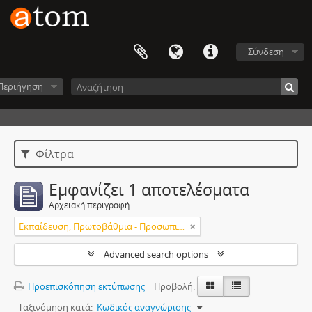
Σύνδεση
Περιήγηση
Φίλτρα
Εμφανίζει 1 αποτελέσματα
Αρχειακή περιγραφή
Εκπαίδευση, Πρωτοβάθμια - Προσωπικό
Advanced search options
Προεπισκόπηση εκτύπωσης
Προβολή:
Ταξινόμηση κατά:
Κωδικός αναγνώρισης