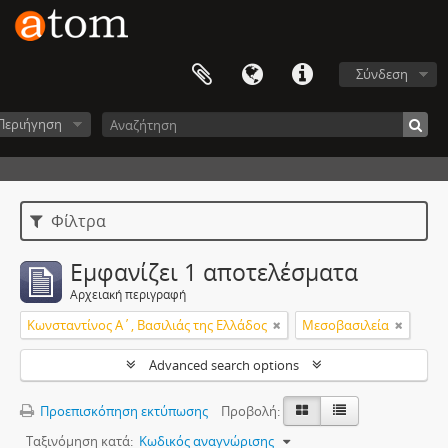
Σύνδεση
Περιήγηση
Φίλτρα
Εμφανίζει 1 αποτελέσματα
Αρχειακή περιγραφή
Κωνσταντίνος Α΄, Βασιλιάς της Ελλάδος
Μεσοβασιλεία
Advanced search options
Προεπισκόπηση εκτύπωσης
Προβολή:
Ταξινόμηση κατά:
Κωδικός αναγνώρισης