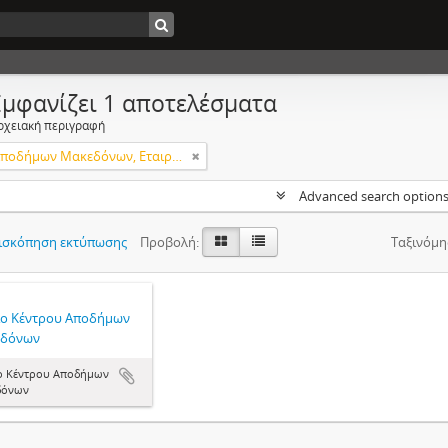
Εμφανίζει 1 αποτελέσματα
ρχειακή περιγραφή
Κέντρο Αποδήμων Μακεδόνων, Εταιρεία Μακεδονικών Σπουδών.
Advanced search option
ισκόπηση εκτύπωσης
Προβολή:
Ταξινόμη
ίο Κέντρου Αποδήμων
δόνων
ο Κέντρου Αποδήμων
δόνων