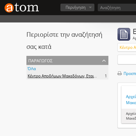
Περιήγηση
Περιορίστε την αναζήτησή
Α
σας κατά
παραγωγός
ΌΛα
Προεπ
Κέντρο Αποδήμων Μακεδόνων, Εταιρεία Μακεδονικών Σπουδών.
1
Αρχε
Μακε
Αρχεί
Μακε