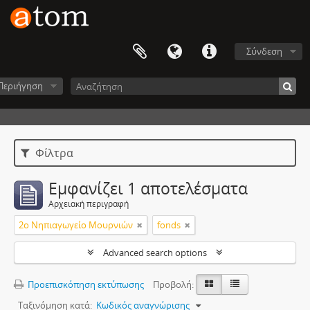
Σύνδεση
Περιήγηση
Φίλτρα
Εμφανίζει 1 αποτελέσματα
Αρχειακή περιγραφή
2ο Νηπιαγωγείο Μουρνιών
fonds
Advanced search options
Προεπισκόπηση εκτύπωσης
Προβολή:
Ταξινόμηση κατά:
Κωδικός αναγνώρισης