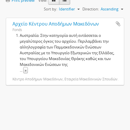
Print preview
View:
Sort by:
Identifier
Direction:
Ascending
Αρχείο Κέντρου Αποδήμων Μακεδόνων
Fonds
Αυστραλία: Στην κατηγορία αυτή εντάσσεται ο
μεγαλύτερος όγκος του αρχείου. Περιλαμβάνει την
αλληλογραφία των Παμμακεδονικών Ενώσεων
Αυστραλίας με το Υπουργείο Εξωτερικών της Ελλάδας,
του Υπουργείου Μακεδονίας Θράκης καθώς και των
Μακεδονικών Ενώσεων της
...
»
Κέντρο Αποδήμων Μακεδόνων, Εταιρεία Μακεδονικών Σπουδών.