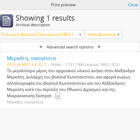
Print preview
Close
Showing 1 results
Archival description
Ελληνική Βασιλική Οικογένεια (1863-1974)
Μεσοβασιλεία
Advanced search options
Μερκάτη, οικογένεια
GR ELIA-MIET Α.Ε. 8/12
Fonds
1731-1946 (κυρίως 1862-1922)
Το μεγαλύτερο μέρος του αρχειακού υλικού ανήκει στον Αλέξανδρο
Μερκάτη, αυλάρχη του βασιλιά Κωνσταντίνου, και αφορά κυρίως
αλληλογραφία του βασιλιά Κωνσταντίνου και του Αλέξανδρου
Μερκάτη κατά την περίοδο του Εθνικού Διχασμού και της
Μικρασιατικής Εκστρατ
...
»
Μερκάτη, οικογένεια