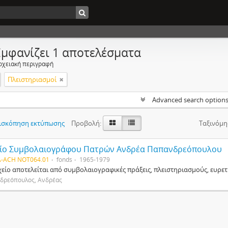
Εμφανίζει 1 αποτελέσματα
ρχειακή περιγραφή
Πλειστηριασμοί
Advanced search option
ισκόπηση εκτύπωσης
Προβολή:
Ταξινόμη
ίο Συμβολαιογράφου Πατρών Ανδρέα Παπανδρεόπουλου
-ACH NOT064.01
fonds
1965-1979
χείο αποτελείται από συμβολαιογραφικές πράξεις, πλειστηριασμούς, ευρε
δρεόπουλος, Ανδρέας