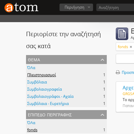
Περιήγηση
Περιορίστε την αναζήτησή
Α
σας κατά
fonds
θέμα
ΌΛα
Προεπ
Πλειστηριασμοί
1
Συμβόλαια
1
Αρχε
Συμβολαιογραφεία
1
GRGSA
Συμβολαιογράφοι - Αχαΐα
1
Το αρ
Συμβόλαια - Ευρετήρια
1
Παπαν
επίπεδο περιγραφής
ΌΛα
fonds
1