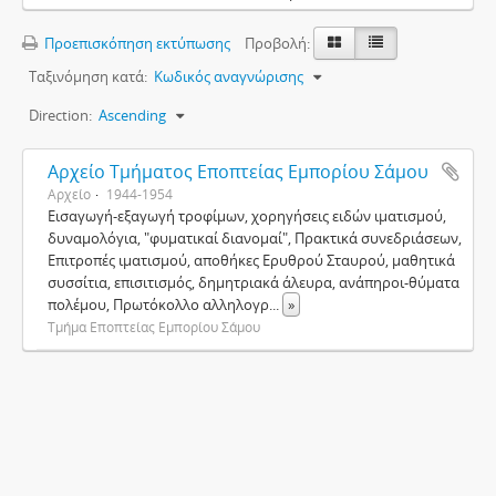
Προεπισκόπηση εκτύπωσης
Προβολή:
Ταξινόμηση κατά:
Κωδικός αναγνώρισης
Direction:
Ascending
Αρχείο Τμήματος Εποπτείας Εμπορίου Σάμου
Αρχείο
1944-1954
Εισαγωγή-εξαγωγή τροφίμων, χορηγήσεις ειδών ιματισμού,
δυναμολόγια, "φυματικαί διανομαί", Πρακτικά συνεδριάσεων,
Επιτροπές ιματισμού, αποθήκες Ερυθρού Σταυρού, μαθητικά
συσσίτια, επισιτισμός, δημητριακά άλευρα, ανάπηροι-θύματα
πολέμου, Πρωτόκολλο αλληλογρ
...
»
Τμήμα Εποπτείας Εμπορίου Σάμου