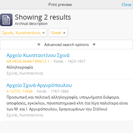
Print preview
Close
Showing 2 results
Archival description
Σχινάς, Κωνσταντίνος
Greek
Advanced search options
Αρχείο Κωνσταντίνου Σχινά
GR HESG-NHM/1999/12-1
Fonds
1823-1857
Αλληλογραφία
Σχινάς, Κωνσταντίνος
Αρχείο Σχινά-Αργυρόπουλου
Α 12772- 13436
Fonds
1767-1884
Προσωπική και πολιτική αλληλογραφία, υπομνήματα διάφορα,
αποφάσεις, εγκύκλιοι, πανεπιστημιακά κλπ.·(τα λίγα παλιότερα είναι
των Μ. και Ι. Αργυρόπουλου, δραγουμάνων του Στόλου)
Σχινάς, Κωνσταντίνος