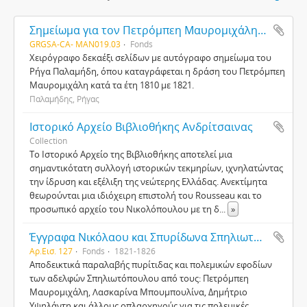
Σημείωμα για τον Πετρόμπεη Μαυρομιχάλη (Χφ154)
GRGSA-CA- MAN019.03
Fonds
Χειρόγραφο δεκαέξι σελίδων με αυτόγραφο σημείωμα του
Ρήγα Παλαμήδη, όπου καταγράφεται η δράση του Πετρόμπεη
Μαυρομιχάλη κατά τα έτη 1810 με 1821.
Παλαμήδης, Ρήγας
Ιστορικό Αρχείο Βιβλιοθήκης Ανδρίτσαινας
Collection
Το Ιστορικό Αρχείο της Βιβλιοθήκης αποτελεί μια
σημαντικότατη συλλογή ιστορικών τεκμηρίων, ιχνηλατώντας
την ίδρυση και εξέλιξη της νεώτερης Ελλάδας. Ανεκτίμητα
θεωρούνται μια ιδιόχειρη επιστολή του Rousseau και το
προσωπικό αρχείο του Νικολόπουλου με τη δ
...
»
Έγγραφα Νικόλαου και Σπυρίδωνα Σπηλιωτόπουλου
Αρ.Εισ. 127
Fonds
1821-1826
Αποδεικτικά παραλαβής πυρίτιδας και πολεμικών εφοδίων
των αδελφών Σπηλιωτόπουλου από τους: Πετρόμπεη
Μαυρομιχάλη, Λασκαρίνα Μπουμπουλίνα, Δημήτριο
Υψηλάντη και άλλους οπλαρχηγούς για τις πολεμικές