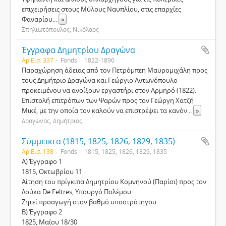
επιχειρήσεις στους Μύλους Ναυπλίου, στις επαρχίες
Φαναρίου
...
»
Σπηλιωτόπουλος, Νικόλαος
Έγγραφα Δημητρίου Δραγώνα
Αρ.Εισ. 337
Fonds
1822-1890
Παραχώρηση άδειας από τον Πετρόμπεη Μαυρομιχάλη προς
τους Δημήτριο Δραγώνα και Γεώργιο Αντωνόπουλο
προκειμένου να ανοίξουν εργαστήρι στον Αρμηρό (1822).
Επιστολή επιτρόπων των Ψαρών προς τον Γεώργη Χατζή
Μικέ, με την οποία τον καλούν να επιστρέψει τα κανόν
...
»
Δραγώνας, Δημήτριος
Σύμμεικτα (1815, 1825, 1826, 1829, 1835)
Αρ.Εισ. 138
Fonds
1815, 1825, 1826, 1829, 1835
Α) Έγγραφο 1
1815, Οκτωβρίου 11
Αίτηση του πρίγκιπα Δημητρίου Κομνηνού (Παρίσι) προς τον
Δούκα De Feltres, Υπουργό Πολέμου.
Ζητεί προαγωγή στον βαθμό υποστράτηγου.
Β) Έγγραφο 2
1825, Μαΐου 18/30