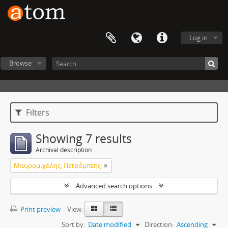
Log in
Browse
Filters
Showing 7 results
Archival description
Μαυρομιχάλης, Πετρόμπεης
Advanced search options
Print preview
View:
Sort by:
Date modified
Direction:
Ascending