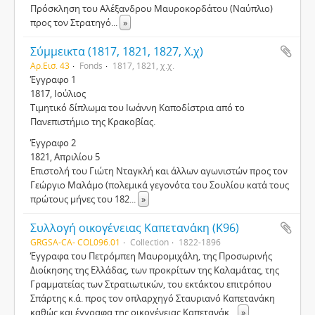
Πρόσκληση του Αλέξανδρου Μαυροκορδάτου (Ναύπλιο)
προς τον Στρατηγό
...
»
Σύμμεικτα (1817, 1821, 1827, Χ.χ)
Αρ.Εισ. 43
Fonds
1817, 1821, χ.χ.
Έγγραφο 1
1817, Ιούλιος
Τιμητικό δίπλωμα του Ιωάννη Καποδίστρια από το
Πανεπιστήμιο της Κρακοβίας.
Έγγραφο 2
1821, Απριλίου 5
Επιστολή του Γιώτη Νταγκλή και άλλων αγωνιστών προς τον
Γεώργιο Μαλάμο (πολεμικά γεγονότα του Σουλίου κατά τους
πρώτους μήνες του 182
...
»
Συλλογή οικογένειας Καπετανάκη (Κ96)
GRGSA-CA- COL096.01
Collection
1822-1896
Έγγραφα του Πετρόμπεη Μαυρομιχάλη, της Προσωρινής
Διοίκησης της Ελλάδας, των προκρίτων της Καλαμάτας, της
Γραμματείας των Στρατιωτικών, του εκτάκτου επιτρόπου
Σπάρτης κ.ά. προς τον οπλαρχηγό Σταυριανό Καπετανάκη
καθώς και έγγραφα της οικογένειας Καπετανάκ
...
»