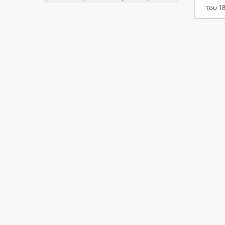
του 1