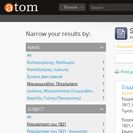
Browse
Narrow your results by:
Ar
name
Σύμμεικτα
All
Κολοκοτρώνης, Θεόδωρος
1
Καποδίστριας, Ιωάννης
1
Print 
Eynard, Jean-Gabriel
1
Μαυρομιχάλης, Πετρόμπεης
1
Σύμμε
Ιγνάτιος, Μητροπολίτης Ουγγροβλαχίας
1
Αρ.Εισ
Δαγκλής, Γιώτης (Παναγιώτης)
1
Έγγρα
1817, 
subject
Τιμητ
All
Έγγρα
Επανάσταση του 1821
1
1821, 
Επανάσταση του 1821 - Αγωνιστές
1
Επιστ