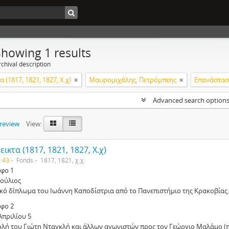
Showing 1 results
chival description
 (1817, 1821, 1827, Χ.χ)
Μαυρομιχάλης, Πετρόμπεης
Επανάστασ
Advanced search option
preview
View:
ικτα (1817, 1821, 1827, Χ.χ)
. 43
Fonds
1817, 1821, χ.χ.
φο 1
Ιούλιος
ικό δίπλωμα του Ιωάννη Καποδίστρια από το Πανεπιστήμιο της Κρακοβίας.
φο 2
Απριλίου 5
ολή του Γιώτη Νταγκλή και άλλων αγωνιστών προς τον Γεώργιο Μαλάμο (π