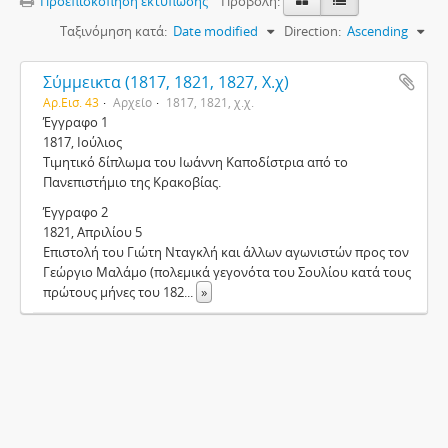
Προεπισκόπηση εκτύπωσης
Προβολή:
Ταξινόμηση κατά:
Date modified
Direction:
Ascending
Σύμμεικτα (1817, 1821, 1827, Χ.χ)
Αρ.Εισ. 43
Αρχείο
1817, 1821, χ.χ.
Έγγραφο 1
1817, Ιούλιος
Τιμητικό δίπλωμα του Ιωάννη Καποδίστρια από το
Πανεπιστήμιο της Κρακοβίας.
Έγγραφο 2
1821, Απριλίου 5
Επιστολή του Γιώτη Νταγκλή και άλλων αγωνιστών προς τον
Γεώργιο Μαλάμο (πολεμικά γεγονότα του Σουλίου κατά τους
πρώτους μήνες του 182
...
»