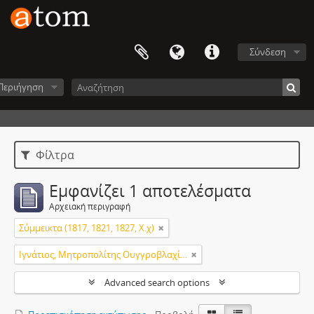
Σύνδεση
Περιήγηση
Φίλτρα
Εμφανίζει 1 αποτελέσματα
Αρχειακή περιγραφή
Σύμμεικτα (1817, 1821, 1827, Χ.χ)
Ιγνάτιος, Μητροπολίτης Ουγγροβλαχίας
Advanced search options