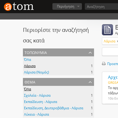
Περιήγηση
Περιορίστε την αναζήτησή
Α
σας κατά
Λάρισα
τοπωνύμια
ΌΛα
Προεπ
Λάρισα
1
Λάρισα (Νομός)
1
Αρχε
θέμα
GRGSA
Το αρ
ΌΛα
τάξεω
Σχολεία - Λάρισα
1
10ο Εν
Εκπαίδευση - Λάρισα
1
Εκπαίδευση, Δευτεροβάθμια - Λάρισα
1
Λύκεια - Λάρισα
1