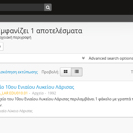
Εμφανίζει 1 αποτελέσματα
ρχειακή περιγραφή
Advanced search option
ισκόπηση εκτύπωσης
Προβολή:
Τ
ίο 10ου Ενιαίου Λυκείου Λάρισας
_LAR EDU010.01
Αρχείο
1992
χείο του 10ου Ενιαίου Λυκείου Λάρισας περιλαμβάνει 1 φάκελο με γραπτά 
ν.
ιαίο Λύκειο Λάρισας