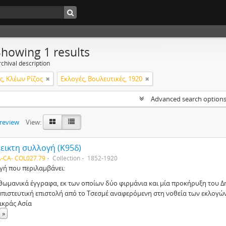
Showing 1 results
chival description
, Κλέων Ρίζος
Εκλογές, Βουλευτικές, 1920
Advanced search option
preview
View:
εικτη συλλογή (Κ95δ)
-CA- COL027.79
Collection
1852-1920
γή που περιλαμβάνει:
θωμανικά έγγραφα, εκ των οποίων δύο φιρμάνια και μία προκήρυξη του Δ
μπιστευτική επιστολή από το Τσεσμέ αναφερόμενη στη νοθεία των εκλογών
ικράς Ασία
»