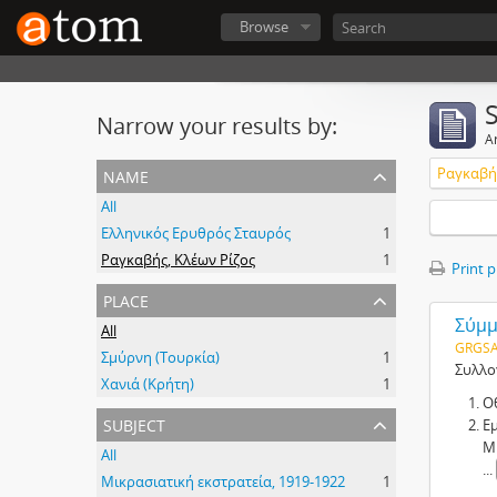
Browse
Narrow your results by:
Ar
name
Ραγκαβής
All
Ελληνικός Ερυθρός Σταυρός
1
Ραγκαβής, Κλέων Ρίζος
1
Print 
place
Σύμμ
All
GRGSA
Σμύρνη (Τουρκία)
1
Συλλο
Χανιά (Κρήτη)
1
Ο
subject
Ε
Μ
All
...
Μικρασιατική εκστρατεία, 1919-1922
1