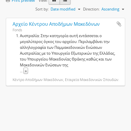
Print preview
View:
Sort by:
Date modified
Direction:
Ascending
Αρχείο Κέντρου Αποδήμων Μακεδόνων
Fonds
Αυστραλία: Στην κατηγορία αυτή εντάσσεται ο
μεγαλύτερος όγκος του αρχείου. Περιλαμβάνει την
αλληλογραφία των Παμμακεδονικών Ενώσεων
Αυστραλίας με το Υπουργείο Εξωτερικών της Ελλάδας,
του Υπουργείου Μακεδονίας Θράκης καθώς και των
Μακεδονικών Ενώσεων της
...
»
Κέντρο Αποδήμων Μακεδόνων, Εταιρεία Μακεδονικών Σπουδών.