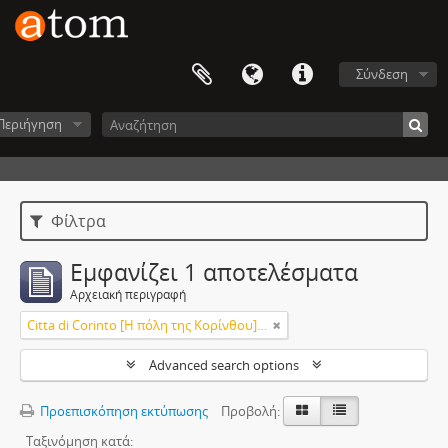
Σύνδεση
Περιήγηση
Φίλτρα
Εμφανίζει 1 αποτελέσματα
Αρχειακή περιγραφή
Citta di Corinto [Η πόλη της Κορίνθου] [The town of Corinthos]
Advanced search options
Προεπισκόπηση εκτύπωσης
Προβολή:
Ταξινόμηση κατά: