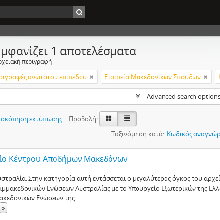
Εμφανίζει 1 αποτελέσματα
ρχειακή περιγραφή
ριγραφές ανώτατου επιπέδου
Εταιρεία Μακεδονικών Σπουδών
Advanced search option
ισκόπηση εκτύπωσης
Προβολή:
Ταξινόμηση κατά:
Κωδικός αναγνώρ
ίο Κέντρου Αποδήμων Μακεδόνων
ο
υστραλία: Στην κατηγορία αυτή εντάσσεται ο μεγαλύτερος όγκος του αρχε
αμμακεδονικών Ενώσεων Αυστραλίας με το Υπουργείο Εξωτερικών της Ελλ
ακεδονικών Ενώσεων της
»