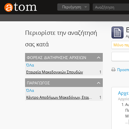
Περιήγηση
Περιορίστε την αναζήτησή
Α
σας κατά
Μόνο πε
φορέας διατήρησης αρχείων
ΌΛα
Προεπ
Εταιρεία Μακεδονικών Σπουδών
1
παραγωγός
ΌΛα
Αρχε
Κέντρο Αποδήμων Μακεδόνων, Εταιρεία Μακεδονικών Σπουδών.
1
Αρχεί
Α
Π
Μ
...