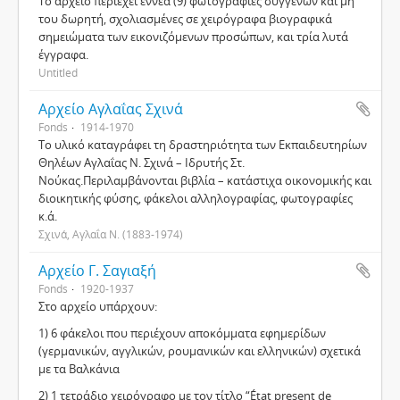
Το αρχείο περιέχει εννέα (9) φωτογραφίες συγγενών και μη
του δωρητή, σχολιασμένες σε χειρόγραφα βιογραφικά
σημειώματα των εικονιζόμενων προσώπων, και τρία λυτά
έγγραφα.
Untitled
Αρχείο Αγλαΐας Σχινά
Fonds
1914-1970
Το υλικό καταγράφει τη δραστηριότητα των Εκπαιδευτηρίων
Θηλέων Αγλαΐας Ν. Σχινά – Ιδρυτής Στ.
Νούκας.Περιλαμβάνονται βιβλία – κατάστιχα οικονομικής και
διοικητικής φύσης, φάκελοι αλληλογραφίας, φωτογραφίες
κ.ά.
Σχινά, Αγλαΐα Ν. (1883-1974)
Αρχείο Γ. Σαγιαξή
Fonds
1920-1937
Στο αρχείο υπάρχουν:
1) 6 φάκελοι που περιέχουν αποκόμματα εφημερίδων
(γερμανικών, αγγλικών, ρουμανικών και ελληνικών) σχετικά
με τα Βαλκάνια
2) 1 τετράδιο χειρόγραφο με τον τίτλο “État present de