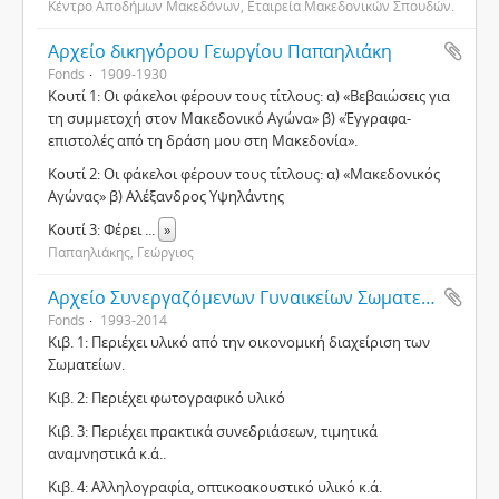
Κέντρο Αποδήμων Μακεδόνων, Εταιρεία Μακεδονικών Σπουδών.
Αρχείο δικηγόρου Γεωργίου Παπαηλιάκη
Fonds
1909-1930
Κουτί 1: Οι φάκελοι φέρουν τους τίτλους: α) «Βεβαιώσεις για
τη συμμετοχή στον Μακεδονικό Αγώνα» β) «Έγγραφα-
επιστολές από τη δράση μου στη Μακεδονία».
Κουτί 2: Οι φάκελοι φέρουν τους τίτλους: α) «Μακεδονικός
Αγώνας» β) Αλέξανδρος Υψηλάντης
Κουτί 3: Φέρει
...
»
Παπαηλιάκης, Γεώργιος
Αρχείο Συνεργαζόμενων Γυναικείων Σωματείων Θεσσαλονίκης
Fonds
1993-2014
Κιβ. 1: Περιέχει υλικό από την οικονομική διαχείριση των
Σωματείων.
Κιβ. 2: Περιέχει φωτογραφικό υλικό
Κιβ. 3: Περιέχει πρακτικά συνεδριάσεων, τιμητικά
αναμνηστικά κ.ά..
Κιβ. 4: Αλληλογραφία, οπτικοακουστικό υλικό κ.ά.