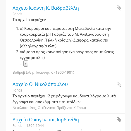
Αρχείο Ιωάννη Κ. Βαδραβέλλη
Fonds
Το αρχείο περιέχει:
α) Κουρσάροι και πειραταί στη Μακεδονία κατά την
τουρκοκρατία β) Η αδριάς του Μ. Αλεξάνδρου στη
Θεσσαλονίκη. Τελική κρίσις γ) Διάφορα κατάλοιπα
(αλληλογραφία κλπ.)
Διάφορα προς κοινοποίηση (χειρόγραφες σημειώσεις,
έγγραφα κλπ.)
...
»
Βαδραβέλλης, Ιωάννης Κ. (1900-1981)
Αρχείο Θ. Νικολόπουλου
Fonds
Το αρχείο περιέχει 12 χειρόγραφα και δακτυλόγραφα λυτά
έγγραφα και αποκόμματα εφημερίδων.
Νικολόπουλος, Θ. (Γενικός Πρόξενος Καΐρου)
Αρχείο Οικογένειας Ιορδανίδη
Fonds
1892-1944