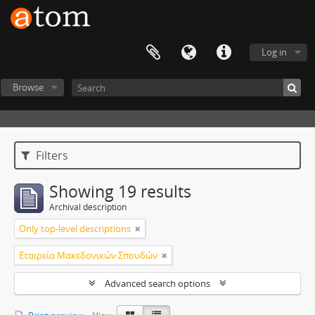
Log in
Browse
Filters
Showing 19 results
Archival description
Only top-level descriptions
Εταιρεία Μακεδονικών Σπουδών
Advanced search options