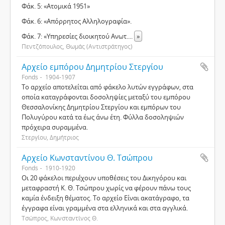
Φάκ. 5: «Ατομικά 1951»
Φάκ. 6: «Απόρρητος Αλληλογραφία».
Φάκ. 7: «Υπηρεσίες διοικητού Ανωτ.
...
»
Πεντζόπουλος, Θωμάς (Αντιστράτηγος)
Αρχείο εμπόρου Δημητρίου Στεργίου
Fonds
1904-1907
Το αρχείο αποτελείται από φάκελο λυτών εγγράφων, στα
οποία καταγράφονται δοσοληψίες μεταξύ του εμπόρου
Θεσσαλονίκης Δημητρίου Στεργίου και εμπόρων του
Πολυγύρου κατά τα έως άνω έτη. Φύλλα δοσοληψιών
πρόχειρα συραμμένα.
Στεργίου, Δημήτριος
Αρχείο Κωνσταντίνου Θ. Τσώπρου
Fonds
1910-1920
Οι 20 φάκελοι περιέχουν υποθέσεις του Δικηγόρου και
μεταφραστή Κ. Θ. Τσώπρου χωρίς να φέρουν πάνω τους
καμία ένδειξη θέματος. Το αρχείο Είναι ακατάγραφο, τα
έγγραφα είναι γραμμένα στα ελληνικά και στα αγγλικά.
Τσώπρος, Κωνσταντίνος Θ.