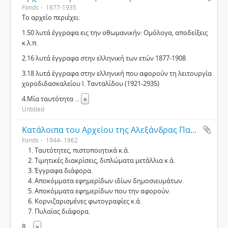
Fonds
1877-1935
Το αρχείο περιέχει:
1.50 λυτά έγγραφα εις την οθωμανικήν: Ομόλογα, αποδείξεις
κ.λ.π.
2.16 λυτά έγγραφα στην ελληνική των ετών 1877-1908
3.18 λυτά έγγραφα στην ελληνική που αφορούν τη λειτουργία
χοροδιδασκαλείου Ι. Τανταλίδου (1921-2935)
4.Μία ταυτότητα
...
»
Untitled
Κατάλοιπα του Αρχείου της Αλεξάνδρας Παραφεντίδου
Fonds
1944- 1962
Ταυτότητες, πιστοποιητικά κ.ά.
Τιμητικές διακρίσεις, διπλώματα μετάλλια κ.ά.
Έγγραφα διάφορα.
Αποκόμματα εφημερίδων ιδίων δημοσιευμάτων.
Αποκόμματα εφημερίδων που την αφορούν.
Κορνιζαρισμένες φωτογραφίες κ.ά.
Πυλαίας διάφορα.
8.
...
»