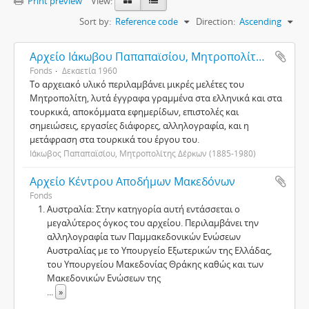
Print preview
View:
Sort by:
Reference code
Direction:
Ascending
Αρχείο Ιάκωβου Παπαπαϊσίου, Μητροπολίτη Δέρκων
Fonds
Δεκαετία 1960
Το αρχειακό υλικό περιλαμβάνει μικρές μελέτες του
Μητροπολίτη, λυτά έγγραφα γραμμένα στα ελληνικά και στα
τουρκικά, αποκόμματα εφημερίδων, επιστολές και
σημειώσεις, εργασίες διάφορες, αλληλογραφία, και η
μετάφραση στα τουρκικά του έργου του.
Ιάκωβος Παπαπαϊσίου, Μητροπολίτης Δέρκων (1885-1980)
Αρχείο Κέντρου Αποδήμων Μακεδόνων
Fonds
Αυστραλία: Στην κατηγορία αυτή εντάσσεται ο
μεγαλύτερος όγκος του αρχείου. Περιλαμβάνει την
αλληλογραφία των Παμμακεδονικών Ενώσεων
Αυστραλίας με το Υπουργείο Εξωτερικών της Ελλάδας,
του Υπουργείου Μακεδονίας Θράκης καθώς και των
Μακεδονικών Ενώσεων της
...
»