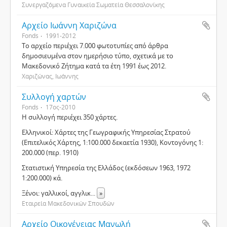
Συνεργαζόμενα Γυναικεία Σωματεία Θεσσαλονίκης
Αρχείο Ιωάννη Χαριζώνα
Fonds
1991-2012
Το αρχείο περιέχει 7.000 φωτοτυπίες από άρθρα
δημοσιευμένα στον ημερήσιο τύπο, σχετικά με το
Μακεδονικό Ζήτημα κατά τα έτη 1991 έως 2012.
Χαριζώνας, Ιωάννης
Συλλογή χαρτών
Fonds
17ος-2010
Η συλλογή περιέχει 350 χάρτες.
Ελληνικοί: Χάρτες της Γεωγραφικής Υπηρεσίας Στρατού
(Επιτελικός Χάρτης, 1:100.000 δεκαετία 1930), Κοντογόνης 1:
200.000 (περ. 1910)
Στατιστική Υπηρεσία της Ελλάδος (εκδόσεων 1963, 1972
1:200.000) κά.
Ξένοι: γαλλικοί, αγγλικ
...
»
Εταιρεία Μακεδονικών Σπουδών
Αρχείο Οικογένειας Μανωλή