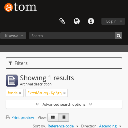
Log in
Browse
Filters
Showing 1 results
Archival description
fonds
Εκπαίδευση - Κρήτη
Advanced search options
Print preview
View:
Sort by:
Reference code
Direction:
Ascending