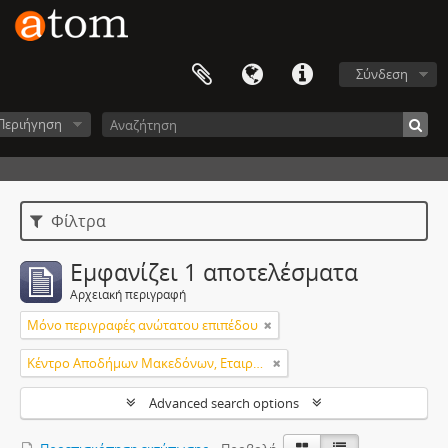
Σύνδεση
Περιήγηση
Φίλτρα
Εμφανίζει 1 αποτελέσματα
Αρχειακή περιγραφή
Μόνο περιγραφές ανώτατου επιπέδου
Κέντρο Αποδήμων Μακεδόνων, Εταιρεία Μακεδονικών Σπουδών.
Advanced search options