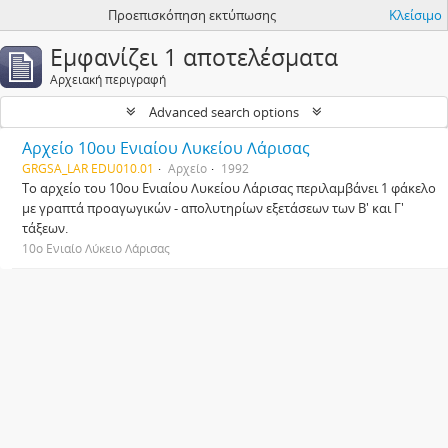
Προεπισκόπηση εκτύπωσης
Κλείσιμο
Εμφανίζει 1 αποτελέσματα
Αρχειακή περιγραφή
Advanced search options
Αρχείο 10ου Ενιαίου Λυκείου Λάρισας
GRGSA_LAR EDU010.01
Αρχείο
1992
Το αρχείο του 10ου Ενιαίου Λυκείου Λάρισας περιλαμβάνει 1 φάκελο
με γραπτά προαγωγικών - απολυτηρίων εξετάσεων των Β' και Γ'
τάξεων.
10ο Ενιαίο Λύκειο Λάρισας