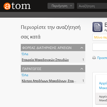
Περιήγηση
Περιορίστε την αναζήτησή
Α
σας κατά
Μόνο πε
φορέας διατήρησης αρχείων
ΌΛα
Προεπ
Εταιρεία Μακεδονικών Σπουδών
1
παραγωγός
ΌΛα
Κέντρο Αποδήμων Μακεδόνων, Εταιρεία Μακεδονικών Σπουδών.
1
Αρχε
Μακε
Αρχεί
Μακε