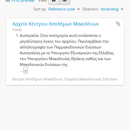
Print preview
View:
Sort by:
Reference code
Direction:
Ascending
Αρχείο Κέντρου Αποδήμων Μακεδόνων
Fonds
Αυστραλία: Στην κατηγορία αυτή εντάσσεται ο
μεγαλύτερος όγκος του αρχείου. Περιλαμβάνει την
αλληλογραφία των Παμμακεδονικών Ενώσεων
Αυστραλίας με το Υπουργείο Εξωτερικών της Ελλάδας,
του Υπουργείου Μακεδονίας Θράκης καθώς και των
Μακεδονικών Ενώσεων της
...
»
Κέντρο Αποδήμων Μακεδόνων, Εταιρεία Μακεδονικών Σπουδών.