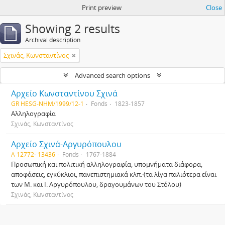
Print preview
Close
Showing 2 results
Archival description
Σχινάς, Κωνσταντίνος
Advanced search options
Αρχείο Κωνσταντίνου Σχινά
GR HESG-NHM/1999/12-1
Fonds
1823-1857
Αλληλογραφία
Σχινάς, Κωνσταντίνος
Αρχείο Σχινά-Αργυρόπουλου
Α 12772- 13436
Fonds
1767-1884
Προσωπική και πολιτική αλληλογραφία, υπομνήματα διάφορα,
αποφάσεις, εγκύκλιοι, πανεπιστημιακά κλπ.·(τα λίγα παλιότερα είναι
των Μ. και Ι. Αργυρόπουλου, δραγουμάνων του Στόλου)
Σχινάς, Κωνσταντίνος