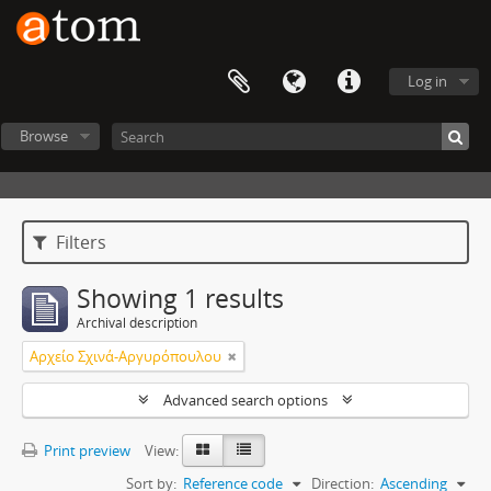
Log in
Browse
Filters
Showing 1 results
Archival description
Αρχείο Σχινά-Αργυρόπουλου
Advanced search options
Print preview
View:
Sort by:
Reference code
Direction:
Ascending