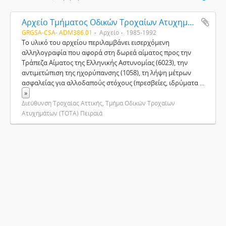
Αρχείο Τμήματος Οδικών Τροχαίων Ατυχημάτων (Τ.Ο.Τ.Α.) Πειραιά
GRGSA-CSA- ADM386.01
Αρχείο
1985-1992
Το υλικό του αρχείου περιλαμβάνει εισερχόμενη
αλληλογραφία που αφορά στη δωρεά αίματος προς την
Τράπεζα Αίματος της Ελληνικής Αστυνομίας (6023), την
αντιμετώπιση της ηχορύπανσης (1058), τη λήψη μέτρων
ασφαλείας για αλλοδαπούς στόχους (πρεσβείες, ιδρύματα
...
»
Διεύθυνση Τροχαίας Αττικής, Τμήμα Οδικών Τροχαίων
Ατυχημάτων (ΤΟΤΑ) Πειραιά