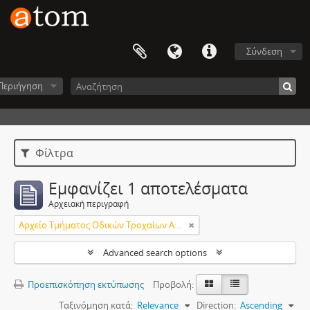
Σύνδεση
Περιήγηση
Φίλτρα
Εμφανίζει 1 αποτελέσματα
Αρχειακή περιγραφή
Αρχείο Τμήματος Οδικών Τροχαίων Ατυχημάτων (Τ.Ο.Τ.Α.) Πειραιά
Advanced search options
Προεπισκόπηση εκτύπωσης
Προβολή:
Ταξινόμηση κατά:
Relevance
Direction:
Ascending