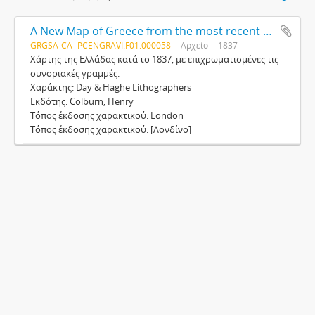
A New Map of Greece from the most recent surveys, including the frontier line [Νέος Χάρτης της Ελλάδας, συμπεριλαμβανομένης της συνοριακής γραμμής, βασισμένος στις πιο πρόσφατες μελέτες]
GRGSA-CA- PCENGRAVI.F01.000058
Αρχείο
1837
Χάρτης της Ελλάδας κατά το 1837, με επιχρωματισμένες τις
συνοριακές γραμμές.
Χαράκτης: Day & Haghe Lithographers
Εκδότης: Colburn, Henry
Τόπος έκδοσης χαρακτικού: London
Τόπος έκδοσης χαρακτικού: [Λονδίνο]