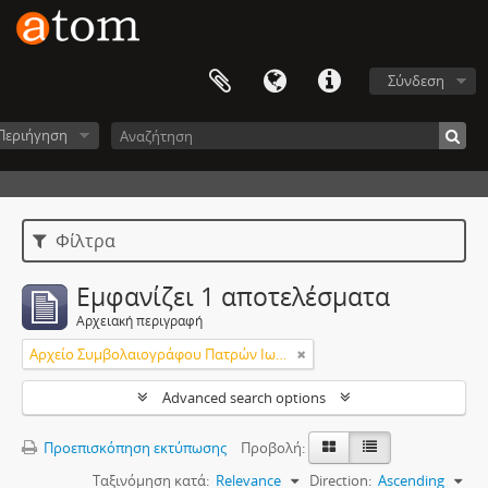
Σύνδεση
Περιήγηση
Φίλτρα
Εμφανίζει 1 αποτελέσματα
Αρχειακή περιγραφή
Αρχείο Συμβολαιογράφου Πατρών Ιωάννη Αργυριάδη
Advanced search options
Προεπισκόπηση εκτύπωσης
Προβολή:
Ταξινόμηση κατά:
Relevance
Direction:
Ascending