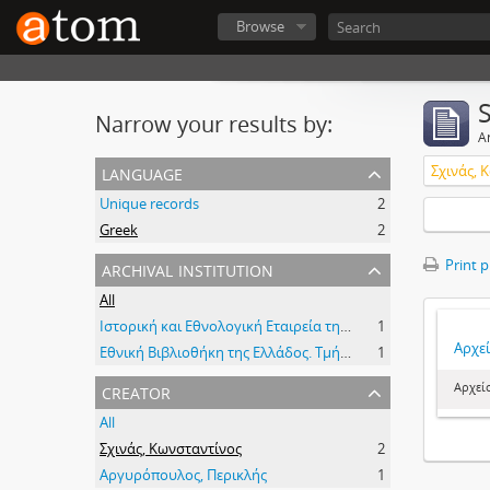
Browse
Narrow your results by:
Ar
language
Σχινάς, 
Unique records
2
Greek
2
archival institution
Print 
All
Ιστορική και Εθνολογική Εταιρεία της Ελλάδος
1
Αρχε
Εθνική Βιβλιοθήκη της Ελλάδος. Τμήμα Χειρογράφων και Ομοιοτύπων
1
creator
Αρχεί
All
Σχινάς, Κωνσταντίνος
2
Αργυρόπουλος, Περικλής
1