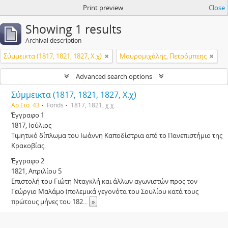
Print preview
Close
Showing 1 results
Archival description
Σύμμεικτα (1817, 1821, 1827, Χ.χ)
Μαυρομιχάλης, Πετρόμπεης
Advanced search options
Σύμμεικτα (1817, 1821, 1827, Χ.χ)
Αρ.Εισ. 43
Fonds
1817, 1821, χ.χ.
Έγγραφο 1
1817, Ιούλιος
Τιμητικό δίπλωμα του Ιωάννη Καποδίστρια από το Πανεπιστήμιο της
Κρακοβίας.
Έγγραφο 2
1821, Απριλίου 5
Επιστολή του Γιώτη Νταγκλή και άλλων αγωνιστών προς τον
Γεώργιο Μαλάμο (πολεμικά γεγονότα του Σουλίου κατά τους
πρώτους μήνες του 182
...
»