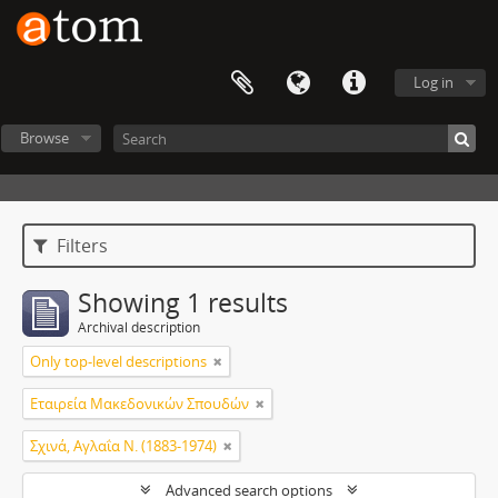
Log in
Browse
Filters
Showing 1 results
Archival description
Only top-level descriptions
Εταιρεία Μακεδονικών Σπουδών
Σχινά, Αγλαΐα Ν. (1883-1974)
Advanced search options