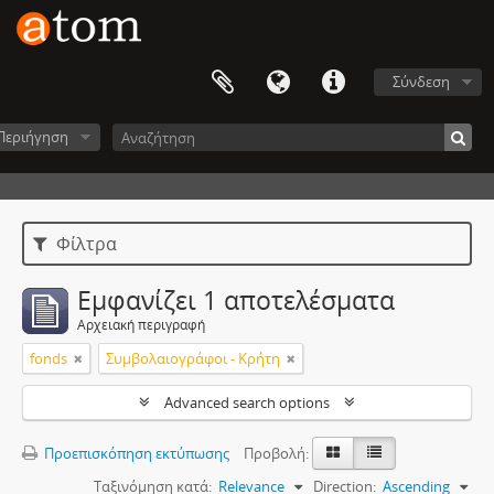
Σύνδεση
Περιήγηση
Φίλτρα
Εμφανίζει 1 αποτελέσματα
Αρχειακή περιγραφή
fonds
Συμβολαιογράφοι - Κρήτη
Advanced search options
Προεπισκόπηση εκτύπωσης
Προβολή:
Ταξινόμηση κατά:
Relevance
Direction:
Ascending