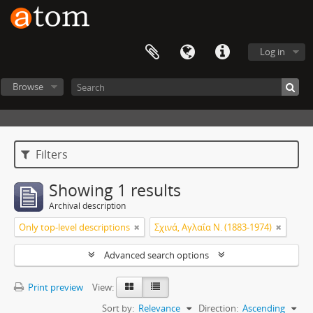
Log in
Browse
Filters
Showing 1 results
Archival description
Only top-level descriptions
Σχινά, Αγλαΐα Ν. (1883-1974)
Advanced search options
Print preview
View:
Sort by:
Relevance
Direction:
Ascending