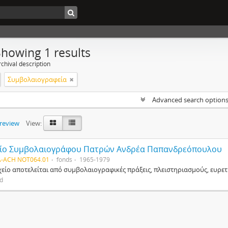
Showing 1 results
chival description
Συμβολαιογραφεία
Advanced search option
preview
View:
ίο Συμβολαιογράφου Πατρών Ανδρέα Παπανδρεόπουλου
-ACH NOT064.01
fonds
1965-1979
χείο αποτελείται από συμβολαιογραφικές πράξεις, πλειστηριασμούς, ευρε
ed