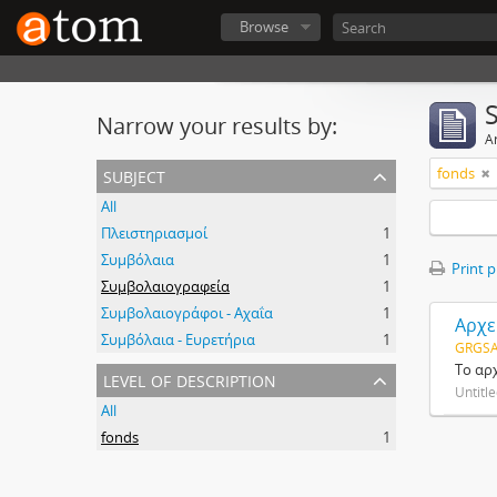
Browse
Narrow your results by:
Ar
subject
fonds
All
Πλειστηριασμοί
1
Συμβόλαια
1
Print 
Συμβολαιογραφεία
1
Συμβολαιογράφοι - Αχαΐα
1
Αρχε
Συμβόλαια - Ευρετήρια
1
GRGSA
Το αρ
level of description
Untitl
All
fonds
1