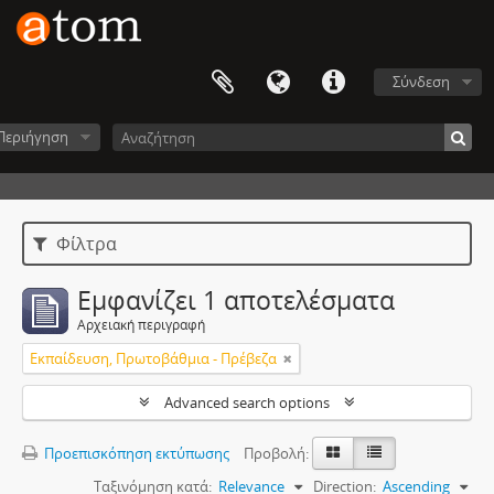
Σύνδεση
Περιήγηση
Φίλτρα
Εμφανίζει 1 αποτελέσματα
Αρχειακή περιγραφή
Εκπαίδευση, Πρωτοβάθμια - Πρέβεζα
Advanced search options
Προεπισκόπηση εκτύπωσης
Προβολή:
Ταξινόμηση κατά:
Relevance
Direction:
Ascending