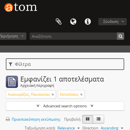
Σύνδεση
Περιήγηση
Φίλτρα
Εμφανίζει 1 αποτελέσματα
Αρχειακή περιγραφή
Λυκουρέζος, Παυσανίας
Εκτοπίσεις
Advanced search options
Προεπισκόπηση εκτύπωσης
Προβολή:
Ταξινόμηση κατά:
Relevance
Direction:
Ascending