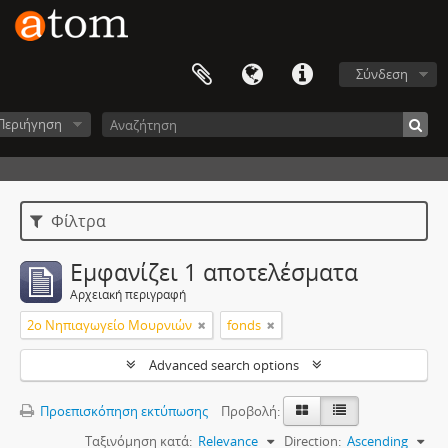
Σύνδεση
Περιήγηση
Φίλτρα
Εμφανίζει 1 αποτελέσματα
Αρχειακή περιγραφή
2ο Νηπιαγωγείο Μουρνιών
fonds
Advanced search options
Προεπισκόπηση εκτύπωσης
Προβολή:
Ταξινόμηση κατά:
Relevance
Direction:
Ascending