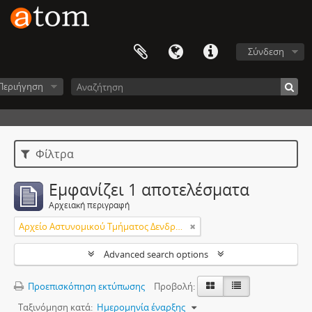
Σύνδεση
Περιήγηση
Φίλτρα
Εμφανίζει 1 αποτελέσματα
Αρχειακή περιγραφή
Αρχείο Αστυνομικού Τμήματος Δενδροποτάμου
Advanced search options
Προεπισκόπηση εκτύπωσης
Προβολή:
Ταξινόμηση κατά:
Ημερομηνία έναρξης