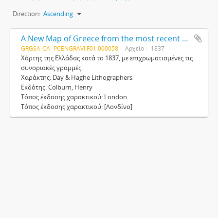
Direction:
Ascending
A New Map of Greece from the most recent surveys, including the frontier line [Νέος Χάρτης της Ελλάδας, συμπεριλαμβανομένης της συνοριακής γραμμής, βασισμένος στις πιο πρόσφατες μελέτες]
GRGSA-CA- PCENGRAVI.F01.000058
Αρχείο
1837
Χάρτης της Ελλάδας κατά το 1837, με επιχρωματισμένες τις
συνοριακές γραμμές.
Χαράκτης: Day & Haghe Lithographers
Εκδότης: Colburn, Henry
Τόπος έκδοσης χαρακτικού: London
Τόπος έκδοσης χαρακτικού: [Λονδίνο]