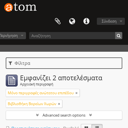
Σύνδεση
Περιήγηση
Φίλτρα
Εμφανίζει 2 αποτελέσματα
Αρχειακή περιγραφή
Μόνο περιγραφές ανώτατου επιπέδου
Βιβλιοθήκη Βορείων Χωρών
Advanced search options