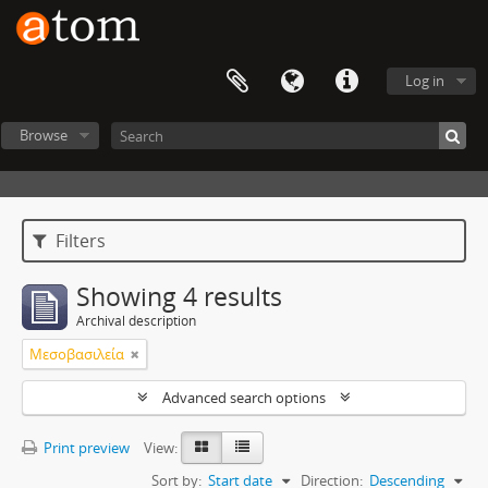
Log in
Browse
Filters
Showing 4 results
Archival description
Μεσοβασιλεία
Advanced search options
Print preview
View:
Sort by:
Start date
Direction:
Descending