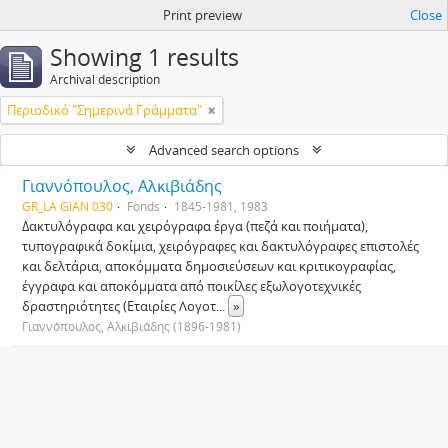
Print preview
Close
Showing 1 results
Archival description
Περιοδικό "Σημερινά Γράμματα"
Advanced search options
Γιαννόπουλος, Αλκιβιάδης
GR_LA GIAN 030
Fonds
1845-1981, 1983
Δακτυλόγραφα και χειρόγραφα έργα (πεζά και ποιήματα),
τυπογραφικά δοκίμια, χειρόγραφες και δακτυλόγραφες επιστολές
και δελτάρια, αποκόμματα δημοσιεύσεων και κριτικογραφίας,
έγγραφα και αποκόμματα από ποικίλες εξωλογοτεχνικές
δραστηριότητες (Εταιρίες Λογοτ
...
»
Γιαννόπουλος, Αλκιβιάδης (1896-1981)