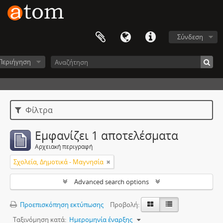
Σύνδεση
Περιήγηση
Φίλτρα
Εμφανίζει 1 αποτελέσματα
Αρχειακή περιγραφή
Σχολεία, Δημοτικά - Μαγνησία
Advanced search options
Προεπισκόπηση εκτύπωσης
Προβολή:
Ταξινόμηση κατά:
Ημερομηνία έναρξης