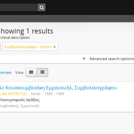
Showing 1 results
chival description
Συμβολαιογράφοι - Κρήτη
Advanced search option
preview
View:
ίο Κουσκουμβεκάκη Εμμανουήλ, Συμβολαιογράφου
-IAK NOT017.02
fonds
1885 - 1889
λαιογραφικές πράξεις
ουμβεκάκης, Εμμανουήλ