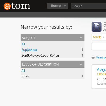
Browse
Narrow your results by:
Ar
subject
fonds
All
Συμβόλαια
1
Συμβολαιογράφοι - Κρήτη
1
Print 
level of description
Αρχε
All
GRGSA
fonds
1
Συμβο
Κουσκ