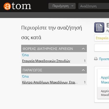
Περιήγηση
Περιορίστε την αναζήτησή
Α
σας κατά
Εταιρεί
φορέας διατήρησης αρχείων
ΌΛα
Προεπ
Εταιρεία Μακεδονικών Σπουδών
1
παραγωγός
ΌΛα
Αρχε
Κέντρο Αποδήμων Μακεδόνων, Εταιρεία Μακεδονικών Σπουδών.
1
Μακε
Αρχεί
Μακε