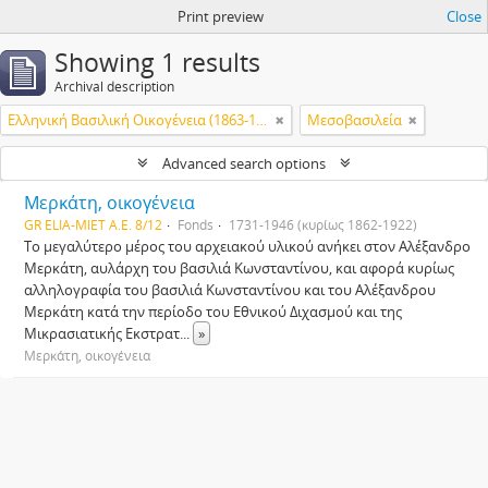
Print preview
Close
Showing 1 results
Archival description
Ελληνική Βασιλική Οικογένεια (1863-1974)
Μεσοβασιλεία
Advanced search options
Μερκάτη, οικογένεια
GR ELIA-MIET Α.Ε. 8/12
Fonds
1731-1946 (κυρίως 1862-1922)
Το μεγαλύτερο μέρος του αρχειακού υλικού ανήκει στον Αλέξανδρο
Μερκάτη, αυλάρχη του βασιλιά Κωνσταντίνου, και αφορά κυρίως
αλληλογραφία του βασιλιά Κωνσταντίνου και του Αλέξανδρου
Μερκάτη κατά την περίοδο του Εθνικού Διχασμού και της
Μικρασιατικής Εκστρατ
...
»
Μερκάτη, οικογένεια