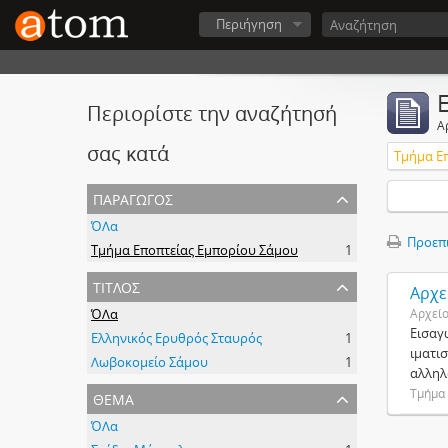
Περιήγηση
Περιορίστε την αναζήτησή
Α
σας κατά
Τμήμα Ε
παραγωγός
ΌΛα
Προεπ
Τμήμα Εποπτείας Εμπορίου Σάμου
1
τίτλος
Αρχε
ΌΛα
Αρχεί
Εισαγ
Ελληνικός Ερυθρός Σταυρός
1
ιματι
Λωβοκομείο Σάμου
1
αλληλ
θέμα
Τμήμα
ΌΛα