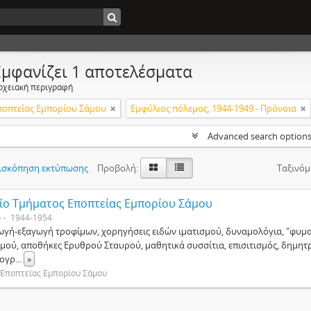
Εμφανίζει 1 αποτελέσματα
ρχειακή περιγραφή
ποπτείας Εμπορίου Σάμου
Εμφύλιος πόλεμος, 1944-1949 - Πρόνοια
Advanced search option
ισκόπηση εκτύπωσης
Προβολή:
Ταξινόμ
ίο Τμήματος Εποπτείας Εμπορίου Σάμου
ο
1944-1954
ωγή-εξαγωγή τροφίμων, χορηγήσεις ειδών ιματισμού, δυναμολόγια, "φυματ
σμού, αποθήκες Ερυθρού Σταυρού, μαθητικά συσσίτια, επισιτισμός, δημ
ογρ
...
»
 Εποπτείας Εμπορίου Σάμου