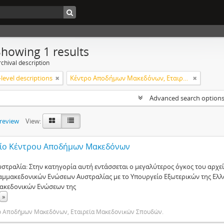
Showing 1 results
chival description
level descriptions
Κέντρο Αποδήμων Μακεδόνων, Εταιρεία Μακεδονικών Σπουδών.
Advanced search option
preview
View:
ίο Κέντρου Αποδήμων Μακεδόνων
υστραλία: Στην κατηγορία αυτή εντάσσεται ο μεγαλύτερος όγκος του αρχε
αμμακεδονικών Ενώσεων Αυστραλίας με το Υπουργείο Εξωτερικών της Ελλ
ακεδονικών Ενώσεων της
»
ο Αποδήμων Μακεδόνων, Εταιρεία Μακεδονικών Σπουδών.