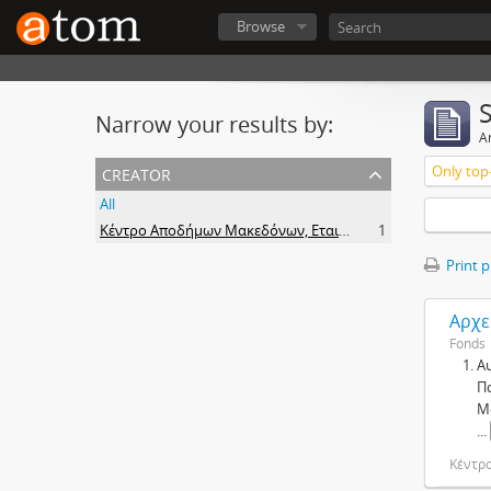
Browse
Narrow your results by:
Ar
creator
Only top-
All
Κέντρο Αποδήμων Μακεδόνων, Εταιρεία Μακεδονικών Σπουδών.
1
Print 
Αρχε
Fonds
Α
Π
Μ
...
Κέντρ